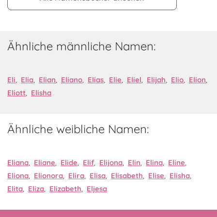
Ähnliche männliche Namen:
Eli
,
Elia
,
Elian
,
Eliano
,
Elias
,
Elie
,
Eliel
,
Elijah
,
Elio
,
Elion
,
Eliott
,
Elisha
Ähnliche weibliche Namen:
Eliana
,
Eliane
,
Elide
,
Elif
,
Elijona
,
Elin
,
Elina
,
Eline
,
Eliona
,
Elionora
,
Elira
,
Elisa
,
Elisabeth
,
Elise
,
Elisha
,
Elita
,
Eliza
,
Elizabeth
,
Eljesa