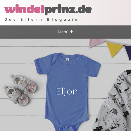
windel
prinz.de
Das Eltern Blogazin
Menü ✚
Eljon