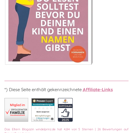
*) Diese Seite enthält gekennzeichnete
Affiliate-Links
Das
Eltern Blogazin
windelprinz.de
hat
4,84
von
5
Sternen
|
26
Bewertungen auf