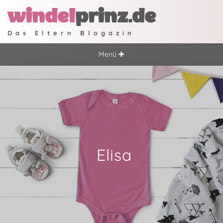
windel
prinz.de
Das Eltern Blogazin
Menü ✚
Elisa