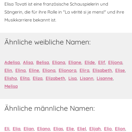
Elisa Tovati ist eine französische Schauspielerin und
Sängerin, die für ihre Rolle in "La vérité si je mens!" und ihre
Musikkarriere bekannt ist.
Ähnliche weibliche Namen:
Adelisa
,
Alisa
,
Belisa
,
Eliana
,
Eliane
,
Elide
,
Elif
,
Elijona
,
Elin
,
Elina
,
Eline
,
Eliona
,
Elionora
,
Elira
,
Elisabeth
,
Elise
,
Elisha
,
Elita
,
Eliza
,
Elizabeth
,
Lisa
,
Lisann
,
Lisanne
,
Melisa
Ähnliche männliche Namen:
Eli
,
Elia
,
Elian
,
Eliano
,
Elias
,
Elie
,
Eliel
,
Elijah
,
Elio
,
Elion
,