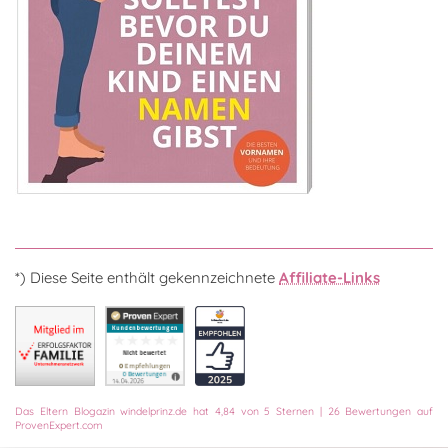
*) Diese Seite enthält gekennzeichnete
Affiliate-Links
Das
Eltern Blogazin
windelprinz.de
hat
4,84
von
5
Sternen
|
26
Bewertungen auf
ProvenExpert.com