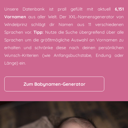
Unsere Datenbank ist prall gefüllt mit aktuell
6,151
Vornamen
aus aller Welt. Der XXL-Namensgenerator von
Windelprinz schlägt dir Namen aus 11 verschiedenen
Sprachen vor.
Tipp:
Nutze die Suche übergreifend über alle
Sprachen um die größtmögliche Auswahl an Vornamen zu
erhalten und schränke diese nach deinen persönlichen
Wunsch-Kriterien (wie Anfangsbuchstabe, Endung oder
Länge) ein.
Zum Babynamen-Generator