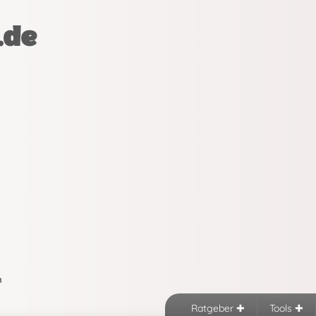
.de
n
Ratgeber
Tools