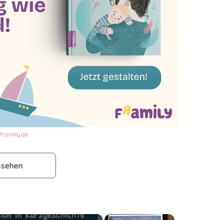
framily.de
nsehen
×
×