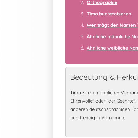
Orthographie
Timo buchstabieren
Wer trägt den Namen 
Ähnliche männliche N
Ähnliche weibliche N
Bedeutung & Herku
Timo ist ein männlicher Vornam
Ehrenvolle" oder "der Geehrte".
anderen deutschsprachigen Lä
und trendigen Vornamen.