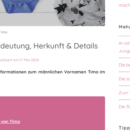
mach
Mehr
Timo
Arvid
eutung, Herkunft & Details
Jung
ualisiert am 17. Mai 2024
Die b
n Informationen zum männlichen Vornamen Timo im
Die s
Zum 
Die 3
 von Timo
Tipp