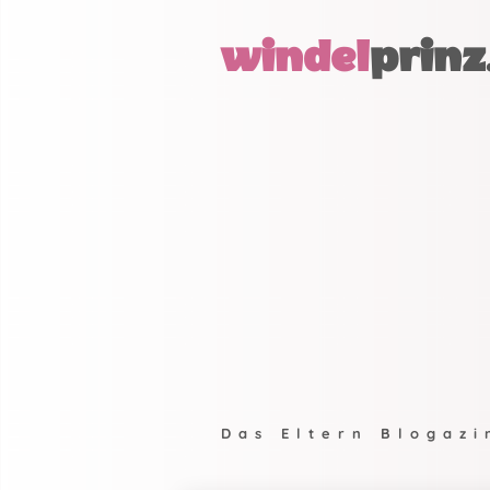
windel
prinz
Das Eltern Blogazi