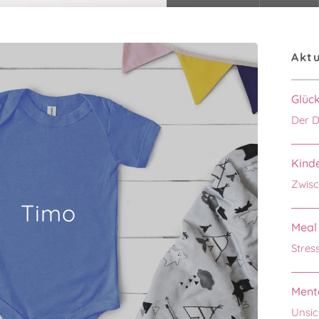
Aktu
Glüc
Der D
Kinde
Zwisc
Timo
Meal 
Stres
Menta
Unsic