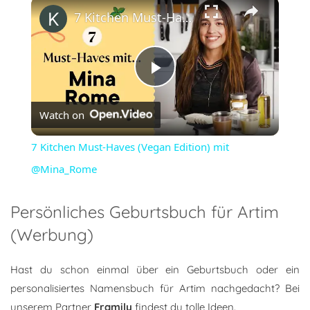
×
7 Kitchen Must-Haves (Vegan Edition) mit @Mina_Rome
Play
Watch on
Video
7 Kitchen Must-Haves (Vegan Edition) mit
@Mina_Rome
Persönliches Geburtsbuch für Artim
(Werbung)
Hast du schon einmal über ein Geburtsbuch oder ein
personalisiertes Namensbuch für Artim nachgedacht? Bei
unserem Partner
Framily
findest du tolle Ideen.