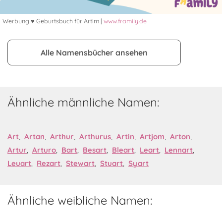
Werbung ♥ Geburtsbuch für Artim |
www.framily.de
Alle Namensbücher ansehen
Ähnliche männliche Namen:
Art
,
Artan
,
Arthur
,
Arthurus
,
Artin
,
Artjom
,
Arton
,
Artur
,
Arturo
,
Bart
,
Besart
,
Bleart
,
Leart
,
Lennart
,
Leuart
,
Rezart
,
Stewart
,
Stuart
,
Syart
Ähnliche weibliche Namen: