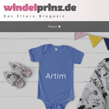
windel
prinz.de
Das Eltern Blogazin
Menü ✚
Artim