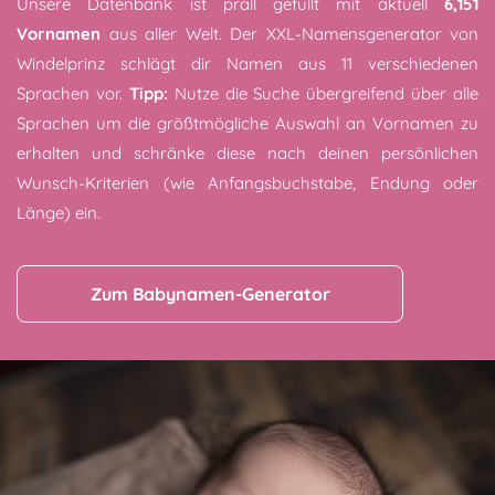
Unsere Datenbank ist prall gefüllt mit aktuell
6,151
Vornamen
aus aller Welt. Der XXL-Namensgenerator von
Windelprinz schlägt dir Namen aus 11 verschiedenen
Sprachen vor.
Tipp:
Nutze die Suche übergreifend über alle
Sprachen um die größtmögliche Auswahl an Vornamen zu
erhalten und schränke diese nach deinen persönlichen
Wunsch-Kriterien (wie Anfangsbuchstabe, Endung oder
Länge) ein.
Zum Babynamen-Generator