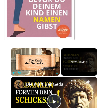
×
Now Playing
×
Play
Unmute
Fullscreen
Die Kraft der Gedanken: Der stoische Weg zur Erfüllung!