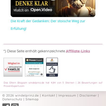
Play
Watch on
Video
Die Kraft der Gedanken: Der stoische Weg zur
Erfüllung!
*) Diese Seite enthält gekennzeichnete
Affiliate-Links
Das
Eltern Blogazin
windelprinz.de
hat
4,84
von
5
Sternen
|
26
Bewertungen auf
ProvenExpert.com
© 2026 windelprinz.de
|
Kontakt
|
Impressum
|
Disclaimer
|
Datenschutz
|
Sitemap