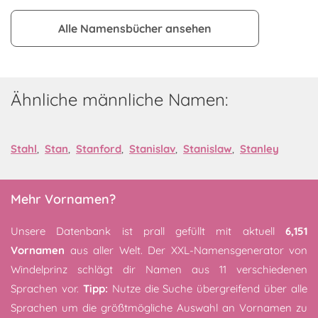
Alle Namensbücher ansehen
Ähnliche männliche Namen:
Stahl
,
Stan
,
Stanford
,
Stanislav
,
Stanislaw
,
Stanley
Mehr Vornamen?
Unsere Datenbank ist prall gefüllt mit aktuell
6,151
Vornamen
aus aller Welt. Der XXL-Namensgenerator von
Windelprinz schlägt dir Namen aus 11 verschiedenen
Sprachen vor.
Tipp:
Nutze die Suche übergreifend über alle
Sprachen um die größtmögliche Auswahl an Vornamen zu