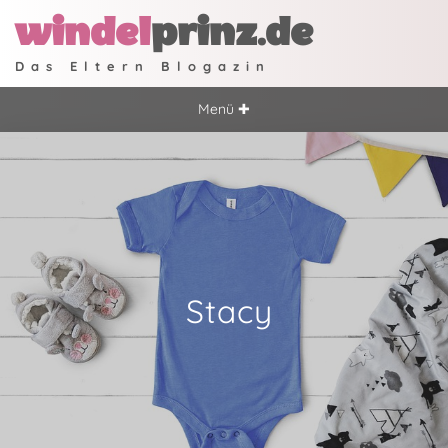
windel
prinz.de
Das Eltern Blogazin
Menü ✚
Stacy