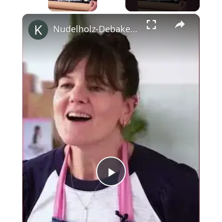
×
Nudelholz-Debakel am Flughafen mit Cynthia Barcomi #shorts
Play
Video