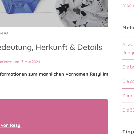
mach
Mehr
Resyl
Arvid
deutung, Herkunft & Details
Jung
ualisiert am 17. Mai 2024
Die b
 Informationen zum männlichen Vornamen Resyl im
Die s
Zum 
Die 3
 von Resyl
Tipp