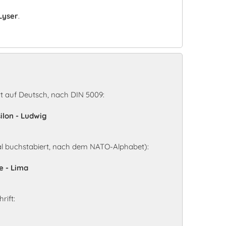
Lyser
.
n
t auf Deutsch, nach DIN 5009:
silon - Ludwig
al buchstabiert, nach dem NATO-Alphabet):
e - Lima
rift: