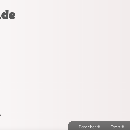
.de
n
Ratgeber
Tools