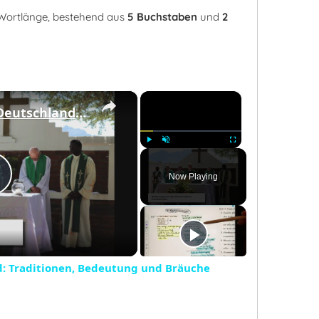
r Wortlänge, bestehend aus
5 Buchstaben
und
2
×
×
Fronleichnam in Deutschland: Traditionen, Bedeutung und Bräuche
Play
Unmute
Fullscreen
Now Playing
Play
Video
d: Traditionen, Bedeutung und Bräuche