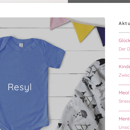
Aktu
Glüc
Der D
Kinde
Zwisc
Resyl
Meal 
Stres
Menta
Unsic