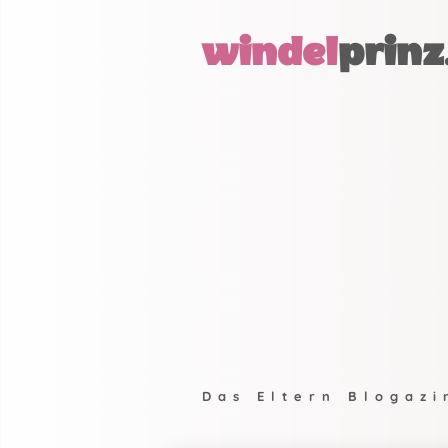
windel
prinz
Das Eltern Blogazi