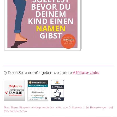
*) Diese Seite enthält gekennzeichnete
Affiliate-Links
Das
Eltern Blogazin
windelprinz.de
hat
4,84
von
5
Sternen
|
26
Bewertungen auf
ProvenExpert.com