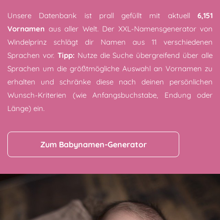
Unsere Datenbank ist prall gefüllt mit aktuell
6,151
Vornamen
aus aller Welt. Der XXL-Namensgenerator von
Windelprinz schlägt dir Namen aus 11 verschiedenen
Sprachen vor.
Tipp:
Nutze die Suche übergreifend über alle
Sprachen um die größtmögliche Auswahl an Vornamen zu
erhalten und schränke diese nach deinen persönlichen
Wunsch-Kriterien (wie Anfangsbuchstabe, Endung oder
Länge) ein.
Zum Babynamen-Generator