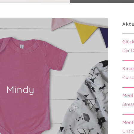
Aktu
Glüc
Der D
Kinde
Zwisc
Mindy
Meal 
Stres
Menta
Unsic