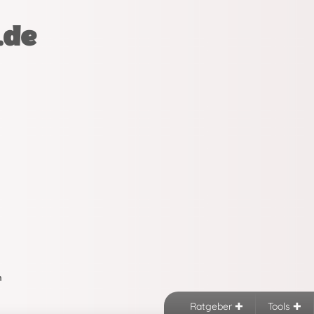
.de
n
Ratgeber
Tools