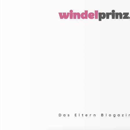
windel
prinz
Das Eltern Blogazi