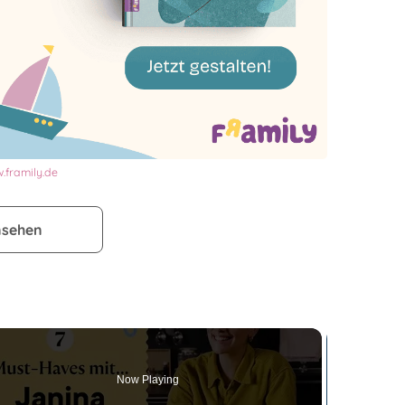
.framily.de
nsehen
Now Playing