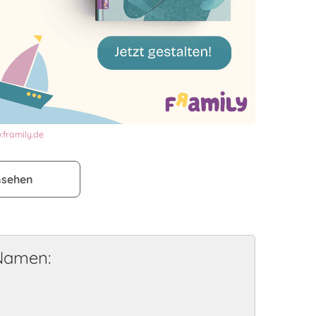
framily.de
nsehen
 Namen: