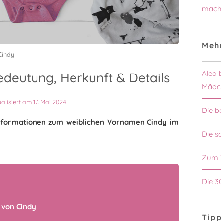
mach
Mehr
Cindy
Alea 
deutung, Herkunft & Details
Mädc
ualisiert am 17. Mai 2024
Die b
 Informationen zum weiblichen Vornamen Cindy im
Die 
Zum 
Die 3
 von Cindy
Tipp