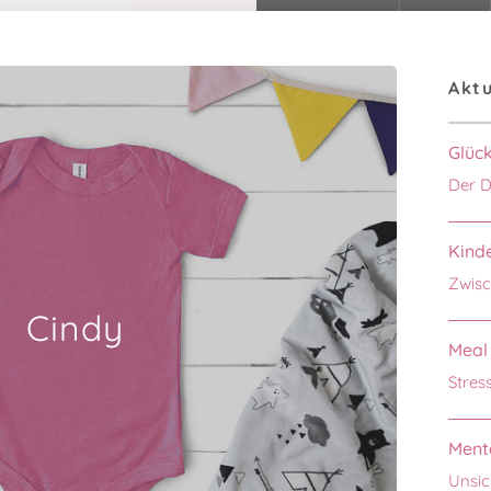
Aktu
Glüc
Der D
Kinde
Zwisc
Cindy
Meal 
Stres
Menta
Unsic