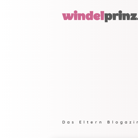
windel
prinz
Das Eltern Blogazi