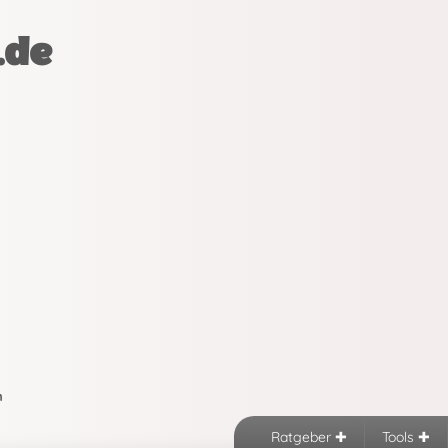
.de
n
Ratgeber
Tools