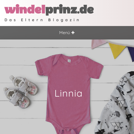
windel
prinz.de
Das Eltern Blogazin
Menü ✚
Linnia