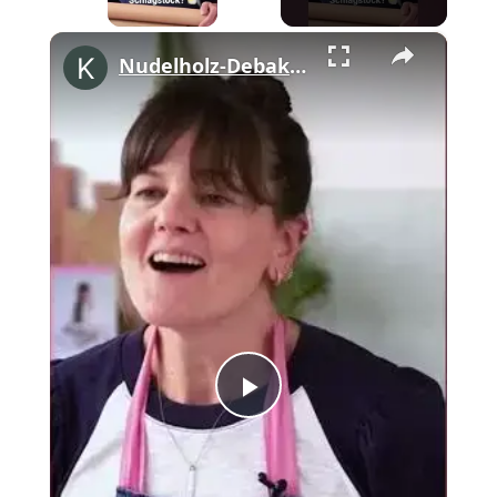
×
Nudelholz-Debakel am Flughafen mit Cynthia Barcomi #shorts
Play
Video