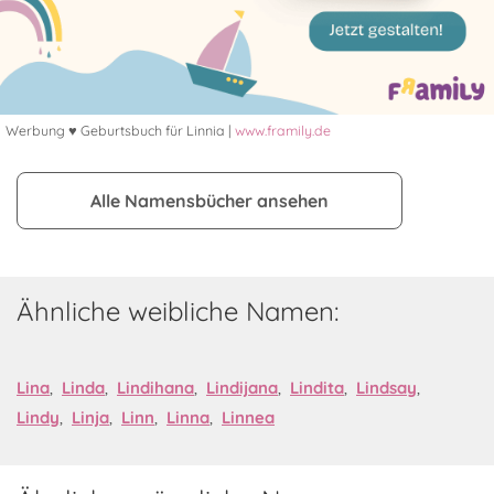
Werbung ♥ Geburtsbuch für Linnia |
www.framily.de
Alle Namensbücher ansehen
Ähnliche weibliche Namen:
Lina
,
Linda
,
Lindihana
,
Lindijana
,
Lindita
,
Lindsay
,
Lindy
,
Linja
,
Linn
,
Linna
,
Linnea