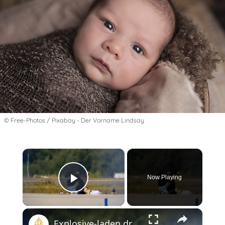
© Free-Photos / Pixabay - Der Vorname Lindsay
×
Now Playing
Play Video
×
Explosive-laden drone found at German airport hosting Ukrainian fleet