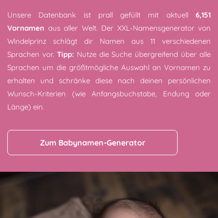
Unsere Datenbank ist prall gefüllt mit aktuell
6,151
Vornamen
aus aller Welt. Der XXL-Namensgenerator von
Windelprinz schlägt dir Namen aus 11 verschiedenen
Sprachen vor.
Tipp:
Nutze die Suche übergreifend über alle
Sprachen um die größtmögliche Auswahl an Vornamen zu
erhalten und schränke diese nach deinen persönlichen
Wunsch-Kriterien (wie Anfangsbuchstabe, Endung oder
Länge) ein.
Zum Babynamen-Generator