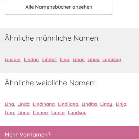
Alle Namensbücher ansehen
Ähnliche männliche Namen:
Lincoln
,
Lindon
,
Lindor
,
Lino
,
Linor
,
Linus
,
Lyndsay
Ähnliche weibliche Namen:
Lina
,
Linda
,
Lindihana
,
Lindijana
,
Lindita
,
Lindy
,
Linja
,
Linn
,
Linna
,
Linnea
,
Linnia
,
Lyndsay
Mehr Vornamen?