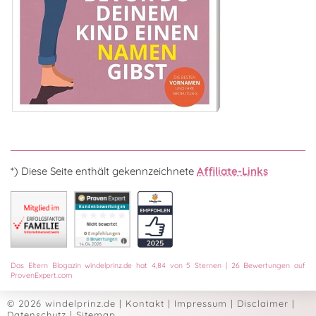
*) Diese Seite enthält gekennzeichnete
Affiliate-Links
Das
Eltern Blogazin
windelprinz.de
hat
4,84
von
5
Sternen
|
26
Bewertungen auf
ProvenExpert.com
© 2026 windelprinz.de
|
Kontakt
|
Impressum
|
Disclaimer
|
Datenschutz
|
Sitemap