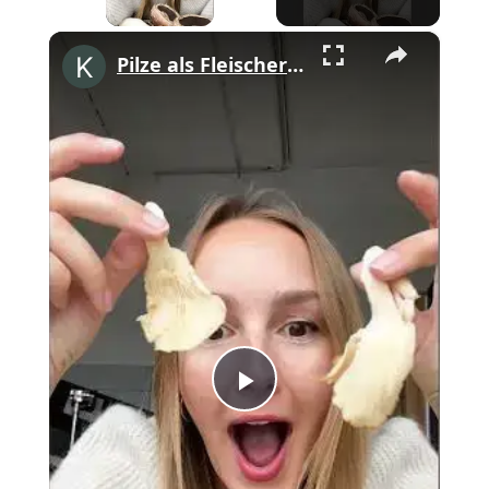
×
Pilze als Fleischersatz im #Veganuary! #shorts
Play
Video