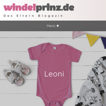
windel
prinz.de
Das Eltern Blogazin
Menü ✚
Leoni