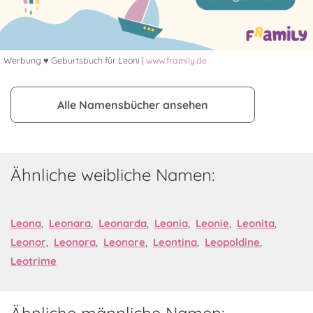
Werbung ♥ Geburtsbuch für Leoni |
www.framily.de
Alle Namensbücher ansehen
Ähnliche weibliche Namen:
Leona
,
Leonara
,
Leonarda
,
Leonia
,
Leonie
,
Leonita
,
Leonor
,
Leonora
,
Leonore
,
Leontina
,
Leopoldine
,
Leotrime