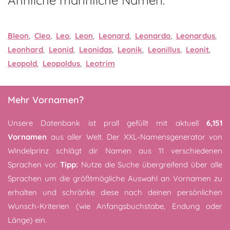
Ähnliche männliche Namen:
Bleon
,
Cleo
,
Leo
,
Leon
,
Leonard
,
Leonardo
,
Leonardus
,
Leonhard
,
Leonid
,
Leonidas
,
Leonik
,
Leonillus
,
Leonit
,
Leopold
,
Leopoldus
,
Leotrim
Mehr Vornamen?
Unsere Datenbank ist prall gefüllt mit aktuell
6,151
Vornamen
aus aller Welt. Der XXL-Namensgenerator von
Windelprinz schlägt dir Namen aus 11 verschiedenen
Sprachen vor.
Tipp:
Nutze die Suche übergreifend über alle
Sprachen um die größtmögliche Auswahl an Vornamen zu
erhalten und schränke diese nach deinen persönlichen
Wunsch-Kriterien (wie Anfangsbuchstabe, Endung oder
Länge) ein.