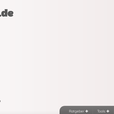
.de
n
Ratgeber
Tools