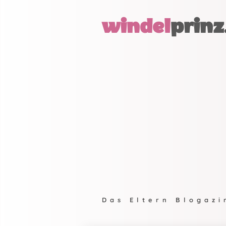
windel
prinz
Das Eltern Blogazi