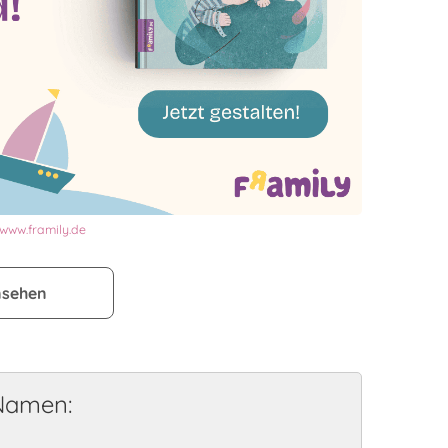
www.framily.de
nsehen
 Namen: