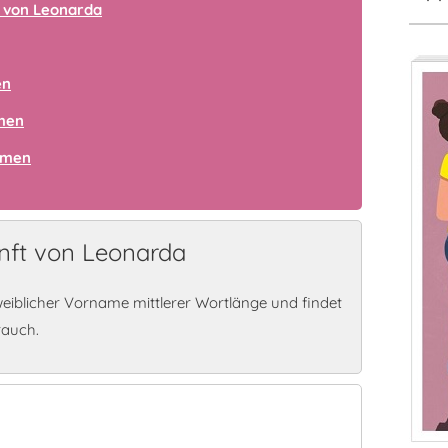
 von Leonarda
en
amen
amen
nft von Leonarda
eiblicher Vorname mittlerer Wortlänge und findet
rauch.