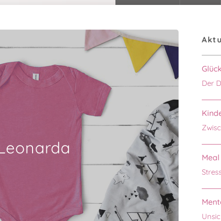
Aktu
Glüc
Der D
Kinde
Zwisc
Leonarda
Meal 
Stres
Menta
Unsic