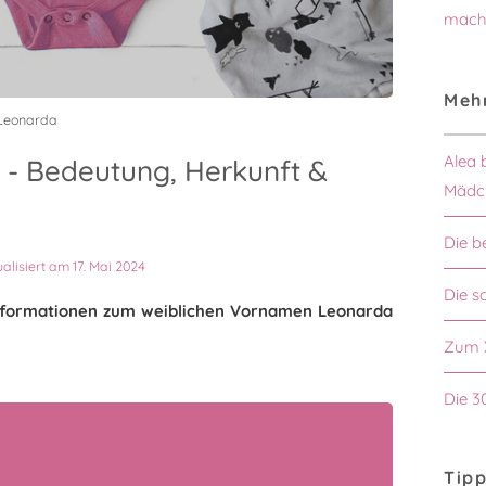
mach
Mehr
 Leonarda
Alea 
- Bedeutung, Herkunft &
Mädc
Die b
ualisiert am 17. Mai 2024
Die 
 Informationen zum weiblichen Vornamen Leonarda
Zum 
Die 3
Tipp