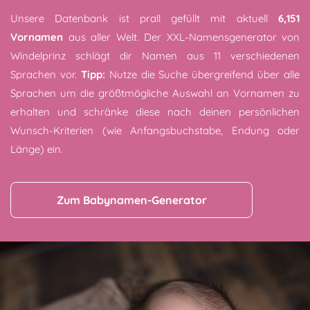
Unsere Datenbank ist prall gefüllt mit aktuell
6,151
Vornamen
aus aller Welt. Der XXL-Namensgenerator von
Windelprinz schlägt dir Namen aus 11 verschiedenen
Sprachen vor.
Tipp:
Nutze die Suche übergreifend über alle
Sprachen um die größtmögliche Auswahl an Vornamen zu
erhalten und schränke diese nach deinen persönlichen
Wunsch-Kriterien (wie Anfangsbuchstabe, Endung oder
Länge) ein.
Zum Babynamen-Generator