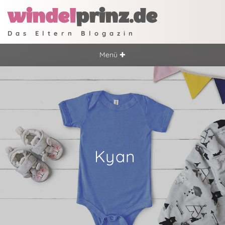
windel
prinz.de
Das Eltern Blogazin
Menü ✚
Kyan