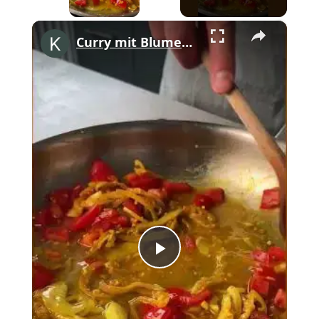
×
Curry mit Blumenkohl?! 🍛✨ #shorts
Play
Video