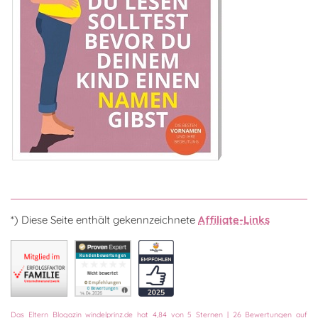
*) Diese Seite enthält gekennzeichnete
Affiliate-Links
Das
Eltern Blogazin
windelprinz.de
hat
4,84
von
5
Sternen
|
26
Bewertungen auf