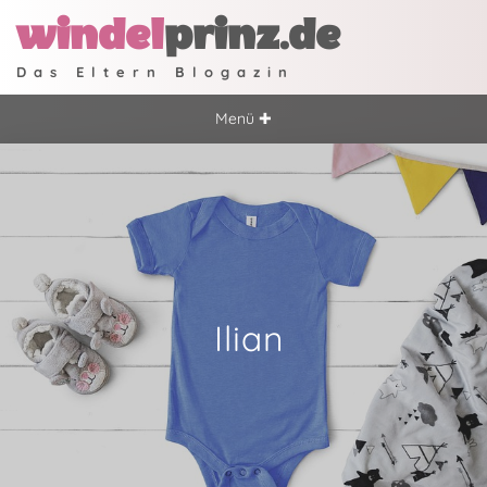
windel
prinz.de
Das Eltern Blogazin
Menü ✚
Ilian