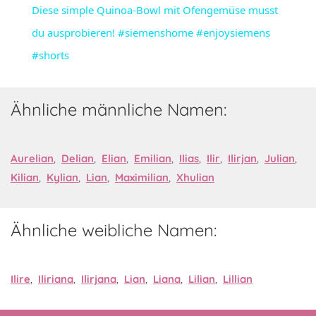
Diese simple Quinoa-Bowl mit Ofengemüse musst
du ausprobieren! #siemenshome #enjoysiemens
#shorts
Ähnliche männliche Namen:
Aurelian
,
Delian
,
Elian
,
Emilian
,
Ilias
,
Ilir
,
Ilirjan
,
Julian
,
Kilian
,
Kylian
,
Lian
,
Maximilian
,
Xhulian
Ähnliche weibliche Namen:
Ilire
,
Iliriana
,
Ilirjana
,
Lian
,
Liana
,
Lilian
,
Lillian