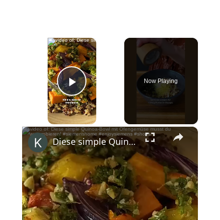
×
Now Playing
Play Video
×
Diese simple Quinoa-Bowl mit Ofengemüse musst du ausprobieren! #siemenshome #enjoysiemens #shorts