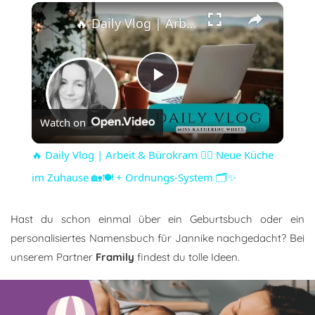
×
🔥 Daily Vlog | Arbeit & Bürokram 😵‍💫 Neue Küche im Zuhause 🏡🍽️ + Ordnungs-System 🗂️✨
Play
Watch on
Video
🔥 Daily Vlog | Arbeit & Bürokram 😵‍💫 Neue Küche
im Zuhause 🏡🍽️ + Ordnungs-System 🗂️✨
Hast du schon einmal über ein Geburtsbuch oder ein
personalisiertes Namensbuch für Jannike nachgedacht? Bei
unserem Partner
Framily
findest du tolle Ideen.