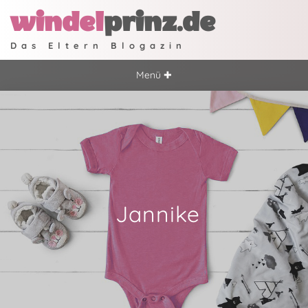
windel
prinz.de
Das Eltern Blogazin
Menü ✚
Jannike