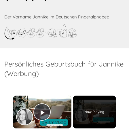
Der Vorname Jannike im Deutschen Fingeralphabet:
Jannike
Persönliches Geburtsbuch für Jannike
(Werbung)
×
Now Playing
Play Video