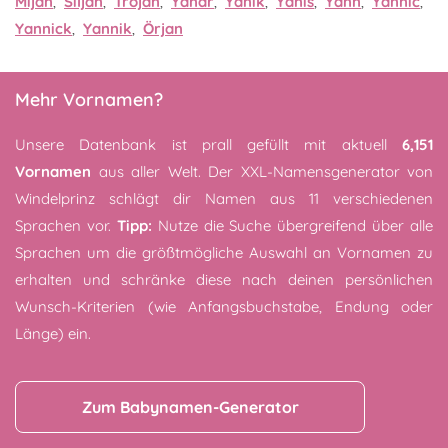
Mijan
,
Siljan
,
Trojan
,
Yanar
,
Yanik
,
Yanis
,
Yann
,
Yannic
,
Yannick
,
Yannik
,
Örjan
Mehr Vornamen?
Unsere Datenbank ist prall gefüllt mit aktuell
6,151
Vornamen
aus aller Welt. Der XXL-Namensgenerator von
Windelprinz schlägt dir Namen aus 11 verschiedenen
Sprachen vor.
Tipp:
Nutze die Suche übergreifend über alle
Sprachen um die größtmögliche Auswahl an Vornamen zu
erhalten und schränke diese nach deinen persönlichen
Wunsch-Kriterien (wie Anfangsbuchstabe, Endung oder
Länge) ein.
Zum Babynamen-Generator