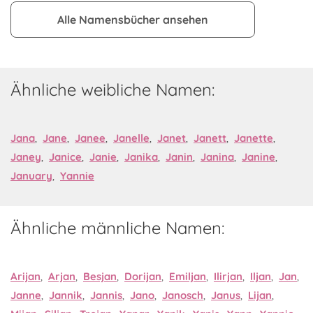
Alle Namensbücher ansehen
Ähnliche weibliche Namen:
Jana
,
Jane
,
Janee
,
Janelle
,
Janet
,
Janett
,
Janette
,
Janey
,
Janice
,
Janie
,
Janika
,
Janin
,
Janina
,
Janine
,
January
,
Yannie
Ähnliche männliche Namen:
Arijan
,
Arjan
,
Besjan
,
Dorijan
,
Emiljan
,
Ilirjan
,
Iljan
,
Jan
,
Janne
,
Jannik
,
Jannis
,
Jano
,
Janosch
,
Janus
,
Lijan
,