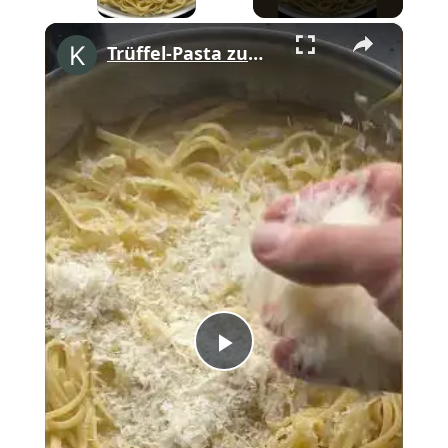
×
Trüffel-Pasta zum Valentinstag 💕 #shorts
Play
Video