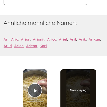
Ähnliche männliche Namen:
Ari
,
Aria
,
Arian
,
Arianit
,
Arica
,
Ariel
,
Arif
,
Arik
,
Arikan
,
Arild
,
Arion
,
Ariton
,
Kari
×
Now Playing
Play Video