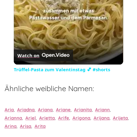
Watch on
Trüffel-Pasta zum Valentinstag 💕 #shorts
Ähnliche weibliche Namen:
Aria
,
Ariadna
,
Ariana
,
Ariane
,
Arianita
,
Ariann
,
Arianna
,
Ariel
,
Arietta
,
Arife
,
Arigona
,
Arijana
,
Arijeta
,
Arina
,
Arisa
,
Arita