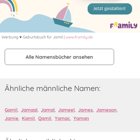
Werbung ♥ Geburtsbuch für Jamil |
www.framily.de
Alle Namensbücher ansehen
Ähnliche männliche Namen:
Gamil
,
Jamaal
,
Jamal
,
Jameel
,
James
,
Jameson
,
Jamie
,
Kamil
,
Qamil
,
Yamac
,
Yaman