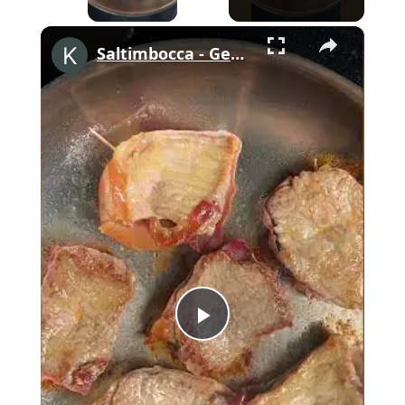
×
Saltimbocca - Gebratenes Kalbsschnitzel mit Schinken und Salbei #shorts
Play
Video