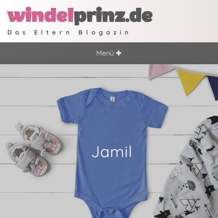
windel
prinz.de
Das Eltern Blogazin
Menü ✚
Jamil