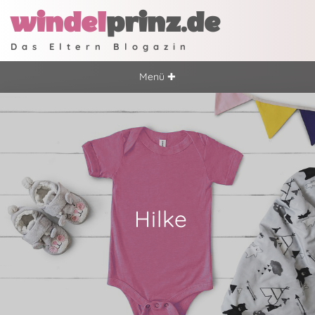
windel
prinz.de
Das Eltern Blogazin
Menü ✚
Hilke