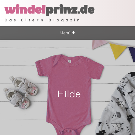
windel
prinz.de
Das Eltern Blogazin
Menü ✚
Hilde