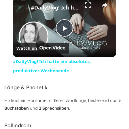
×
#DailyVlog! Ich hatte ein absolutes, produktives Wochenende.
Play
Watch on
Video
#DailyVlog! Ich hatte ein absolutes,
produktives Wochenende.
Länge & Phonetik
Hilde ist ein Vorname mittlerer Wortlänge, bestehend aus
5
Buchstaben
und
2 Sprechsilben
.
Pallindrom: