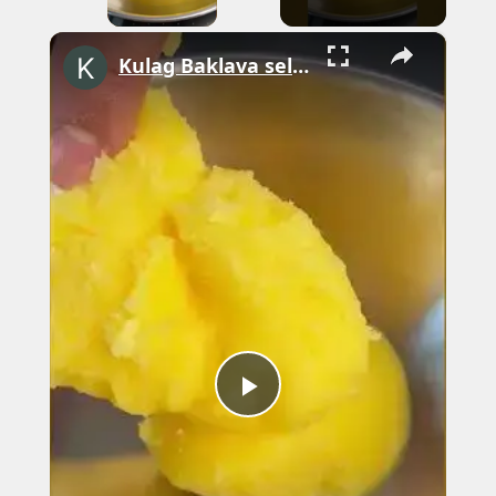
×
Kulag Baklava selbst machen #shorts
Play
Video