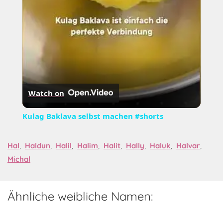
Watch on
Kulag Baklava selbst machen #shorts
Hal
,
Haldun
,
Halil
,
Halim
,
Halit
,
Hally
,
Haluk
,
Halvar
,
Michal
Ähnliche weibliche Namen: