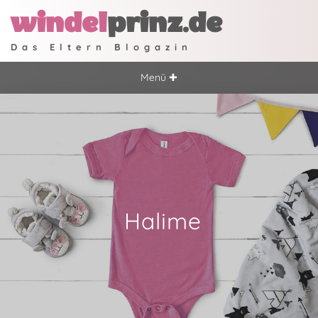
windel
prinz.de
Das Eltern Blogazin
Menü ✚
Halime