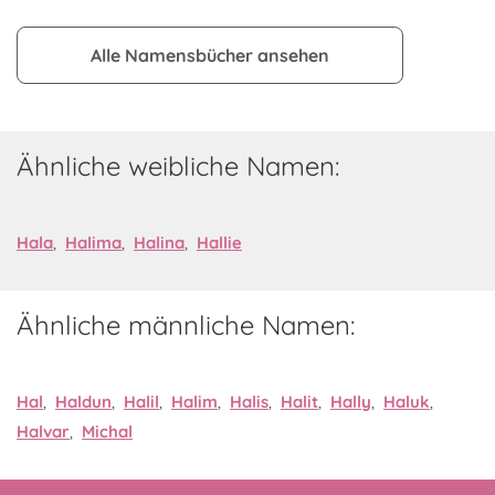
Alle Namensbücher ansehen
Ähnliche weibliche Namen:
Hala
,
Halima
,
Halina
,
Hallie
Ähnliche männliche Namen:
Hal
,
Haldun
,
Halil
,
Halim
,
Halis
,
Halit
,
Hally
,
Haluk
,
Halvar
,
Michal