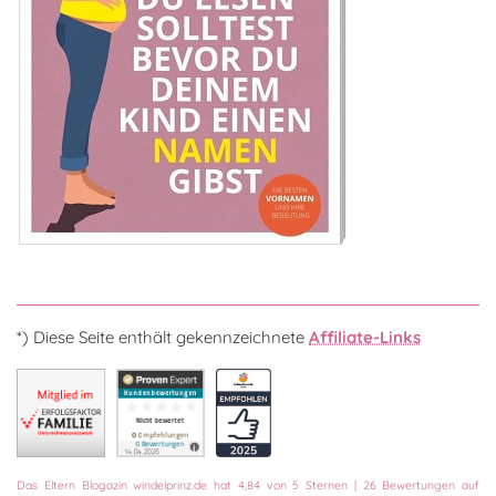
*) Diese Seite enthält gekennzeichnete
Affiliate-Links
Das
Eltern Blogazin
windelprinz.de
hat
4,84
von
5
Sternen
|
26
Bewertungen auf