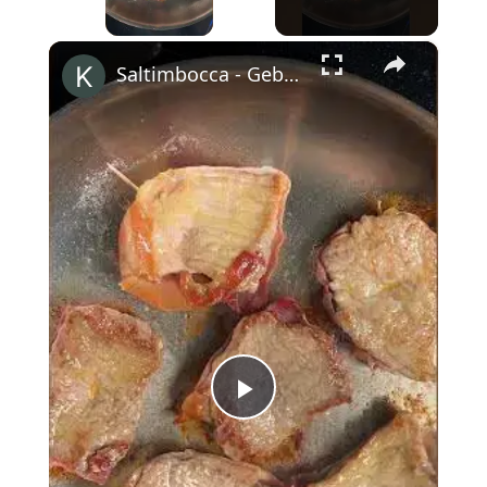
×
Saltimbocca - Gebratenes Kalbsschnitzel mit Schinken und Salbei #shorts
Play
Video