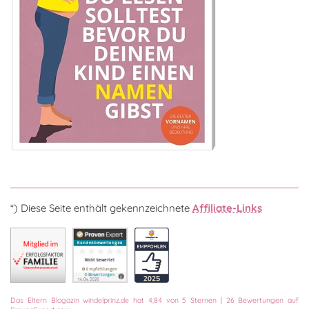
*) Diese Seite enthält gekennzeichnete
Affiliate-Links
Das
Eltern Blogazin
windelprinz.de
hat
4,84
von
5
Sternen
|
26
Bewertungen auf