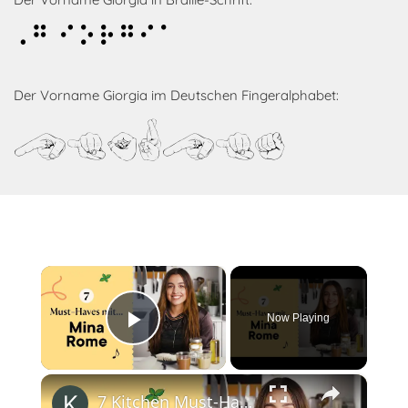
Giorgia
Der Vorname Giorgia im Deutschen Fingeralphabet:
Giorgia
×
Now Playing
Play Video
×
7 Kitchen Must-Haves (Vegan Edition) mit @Mina_Rome