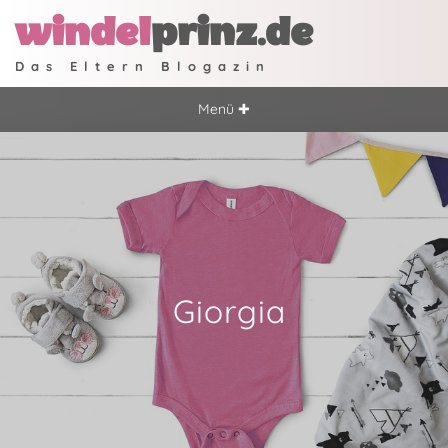
windel
prinz.de
Das Eltern Blogazin
Menü ✚
Giorgia