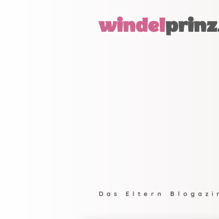
windel
prinz
Das Eltern Blogazi