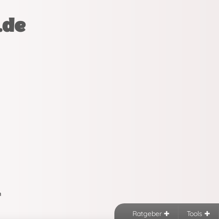
.de
n
Ratgeber
Tools