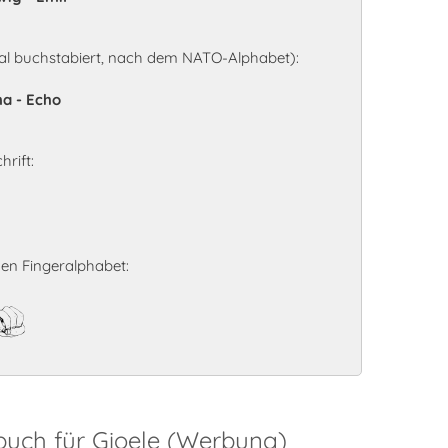
al buchstabiert, nach dem NATO-Alphabet):
ma - Echo
hrift:
en Fingeralphabet:
e
buch für Gioele (Werbung)