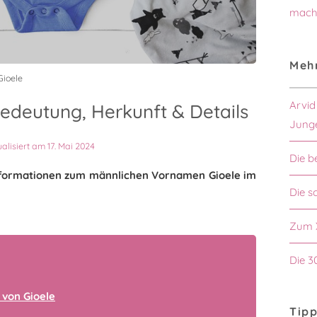
mach
Mehr
Gioele
Arvid
edeutung, Herkunft & Details
Jung
ualisiert am 17. Mai 2024
Die b
 Informationen zum männlichen Vornamen Gioele im
Die s
Zum 
Die 3
von Gioele
Tipp