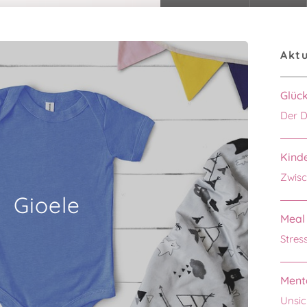
Aktu
Glüc
Der D
Kinde
Zwisc
Gioele
Meal 
Stres
Menta
Unsic