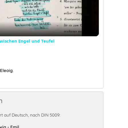
Video
zwischen Engel und Teufel
Eleoig
.
n
t auf Deutsch, nach DIN 5009:
wig - Emil