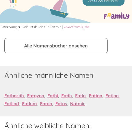
Werbung ♥ Geburtsbuch für Fatmir |
www.framily.de
Alle Namensbücher ansehen
Ähnliche männliche Namen:
Fatbardh
,
Fatgzon
,
Fathi
,
Fatih
,
Fatin
,
Fation
,
Fatjon
,
Fatlind
,
Fatlum
,
Faton
,
Fatos
,
Natmir
Ähnliche weibliche Namen: