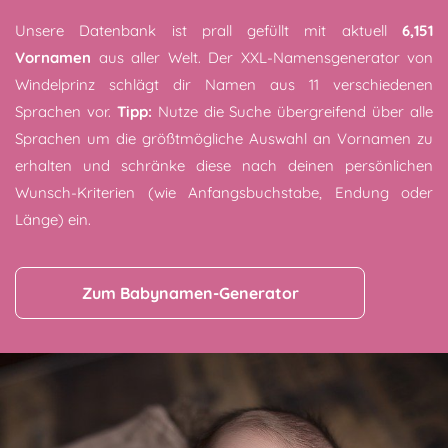
Unsere Datenbank ist prall gefüllt mit aktuell
6,151
Vornamen
aus aller Welt. Der XXL-Namensgenerator von
Windelprinz schlägt dir Namen aus 11 verschiedenen
Sprachen vor.
Tipp:
Nutze die Suche übergreifend über alle
Sprachen um die größtmögliche Auswahl an Vornamen zu
erhalten und schränke diese nach deinen persönlichen
Wunsch-Kriterien (wie Anfangsbuchstabe, Endung oder
Länge) ein.
Zum Babynamen-Generator