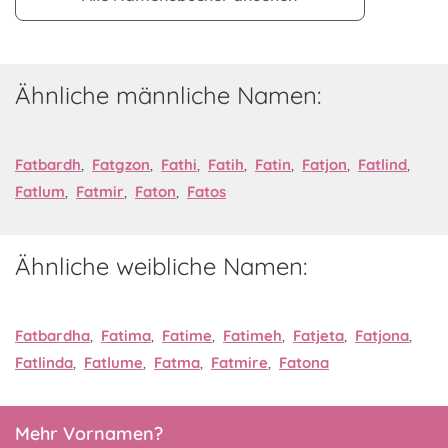
Ähnliche männliche Namen:
Fatbardh
,
Fatgzon
,
Fathi
,
Fatih
,
Fatin
,
Fatjon
,
Fatlind
,
Fatlum
,
Fatmir
,
Faton
,
Fatos
Ähnliche weibliche Namen:
Fatbardha
,
Fatima
,
Fatime
,
Fatimeh
,
Fatjeta
,
Fatjona
,
Fatlinda
,
Fatlume
,
Fatma
,
Fatmire
,
Fatona
Mehr Vornamen?