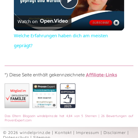
Play
Watch on
Video
Welche Erfahrungen haben dich am meisten
geprägt?
*) Diese Seite enthält gekennzeichnete
Affiliate-Links
Das
Eltern Blogazin
windelprinz.de
hat
4,84
von
5
Sternen
|
26
Bewertungen auf
ProvenExpert.com
© 2026 windelprinz.de
|
Kontakt
|
Impressum
|
Disclaimer
|
Datenschutz
|
Sitemap