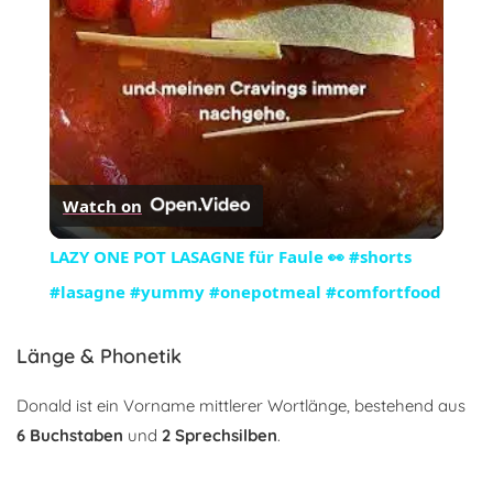
Watch on
LAZY ONE POT LASAGNE für Faule 👀 #shorts
#lasagne #yummy #onepotmeal #comfortfood
Länge & Phonetik
Donald ist ein Vorname mittlerer Wortlänge, bestehend aus
6 Buchstaben
und
2 Sprechsilben
.