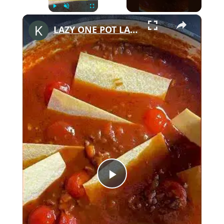
×
Play
Unmute
Fullscreen
LAZY ONE POT LASAGNE für Faule 👀 #shorts #lasagne #yummy #onepotmeal #comfortfood
Play
Video