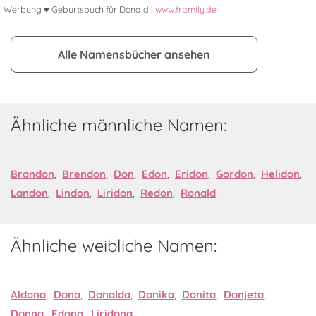
Werbung ♥ Geburtsbuch für Donald |
www.framily.de
Alle Namensbücher ansehen
Ähnliche männliche Namen:
Brandon
,
Brendon
,
Don
,
Edon
,
Eridon
,
Gordon
,
Helidon
,
Landon
,
Lindon
,
Liridon
,
Redon
,
Ronald
Ähnliche weibliche Namen:
Aldona
,
Dona
,
Donalda
,
Donika
,
Donita
,
Donjeta
,
Donna
,
Edona
,
Liridona