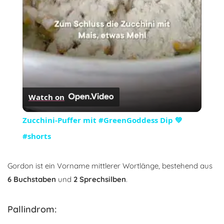
Watch on
Zucchini-Puffer mit #GreenGoddess Dip 💚
#shorts
Gordon ist ein Vorname mittlerer Wortlänge, bestehend aus
6 Buchstaben
und
2 Sprechsilben
.
Pallindrom: