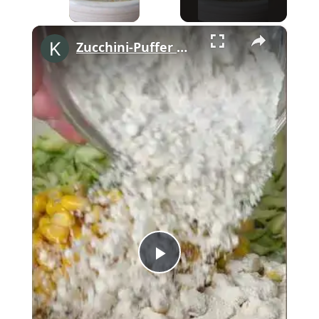
×
Zucchini-Puffer mit #GreenGoddess Dip 💚 #shorts
Play
Video