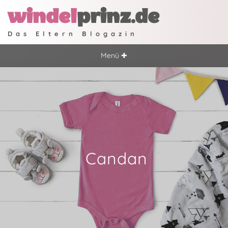
windel
prinz.de
Das Eltern Blogazin
Menü ✚
Candan