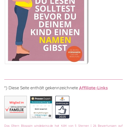
*) Diese Seite enthält gekennzeichnete
Affiliate-Links
Das
Eltern Blogazin
windelprinz.de
hat
4,84
von
5
Sternen
|
26
Bewertungen auf