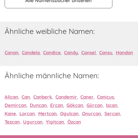
Alle Namensbücher ansehen
Ähnliche weibliche Namen:
Canan
,
Candela
,
Candice
,
Candy
,
Cansel
,
Cansu
,
Handan
Ähnliche männliche Namen:
Alican
,
Can
,
Canberk
,
Candemir
,
Caner
,
Canicus
,
Demircan
,
Duncan
,
Ercan
,
Gökcan
,
Gürcan
,
Iscan
,
Kane
,
Lorcan
,
Mertcan
,
Ogulcan
,
Onurcan
,
Sercan
,
Tezcan
,
Ugurcan
,
Yigitcan
,
Özcan