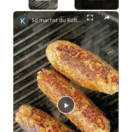
×
So machst du Köfte! #shorts
Play
Video