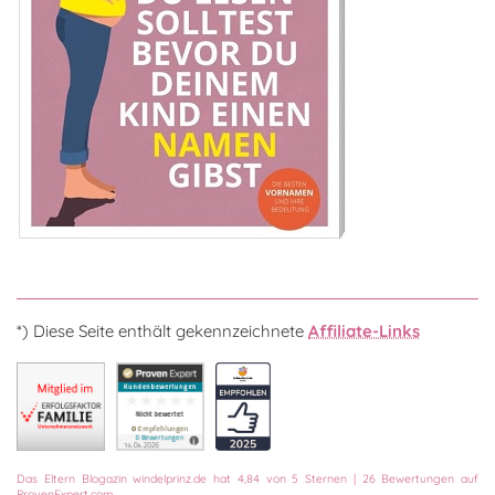
*) Diese Seite enthält gekennzeichnete
Affiliate-Links
Das
Eltern Blogazin
windelprinz.de
hat
4,84
von
5
Sternen
|
26
Bewertungen auf
ProvenExpert.com