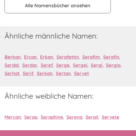
Alle Namensbücher ansehen
Ähnliche männliche Namen:
Berkan
,
Ercan
,
Erkan
,
Serafettin
,
Serafim
,
Serafin
,
Serdal
,
Serdar
,
Seref
,
Serge
,
Sergej
,
Sergi
,
Sergio
,
Serhat
,
Serif
,
Serkan
,
Sertan
,
Servet
Ähnliche weibliche Namen:
Mercan
,
Serap
,
Seraphine
,
Serena
,
Serpil
,
Servete