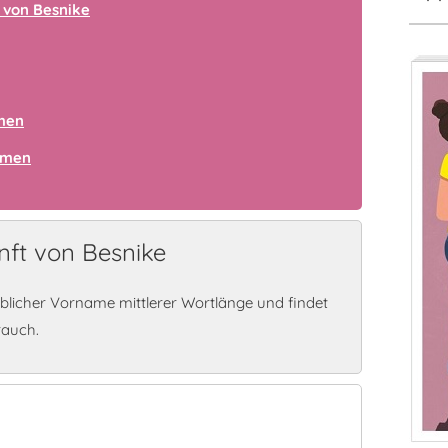
 von Besnike
amen
amen
ft von Besnike
iblicher Vorname mittlerer Wortlänge und findet
rauch.