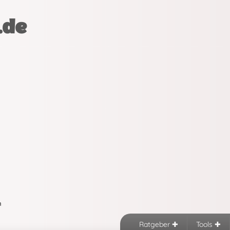
.de
n
Ratgeber
Tools