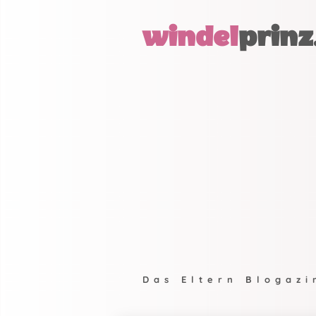
windel
prinz
Das Eltern Blogazi