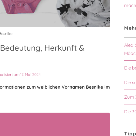
mach
Mehr
Besnike
Alea 
 Bedeutung, Herkunft &
Mädc
Die b
ualisiert am 17. Mai 2024
Die 
Informationen zum weiblichen Vornamen Besnike im
Zum 
Die 3
Tipp