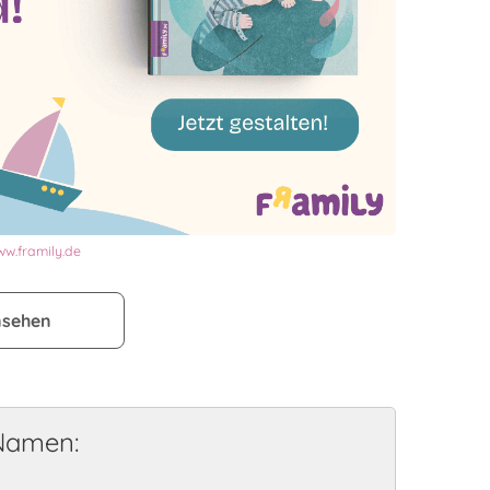
w.framily.de
nsehen
 Namen: