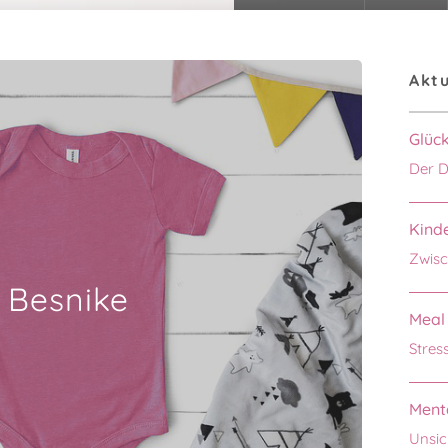
Aktu
Glüc
Der D
Kinde
Zwisc
Besnike
Meal 
Stres
Menta
Unsic