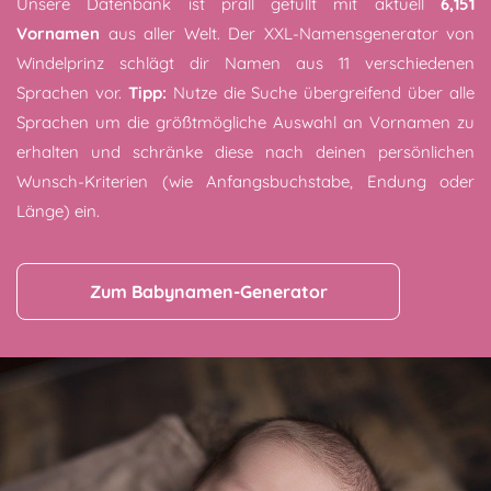
Unsere Datenbank ist prall gefüllt mit aktuell
6,151
Vornamen
aus aller Welt. Der XXL-Namensgenerator von
Windelprinz schlägt dir Namen aus 11 verschiedenen
Sprachen vor.
Tipp:
Nutze die Suche übergreifend über alle
Sprachen um die größtmögliche Auswahl an Vornamen zu
erhalten und schränke diese nach deinen persönlichen
Wunsch-Kriterien (wie Anfangsbuchstabe, Endung oder
Länge) ein.
Zum Babynamen-Generator