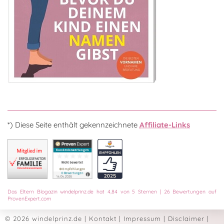
*) Diese Seite enthält gekennzeichnete
Affiliate-Links
Das
Eltern Blogazin
windelprinz.de
hat
4,84
von
5
Sternen
|
26
Bewertungen auf
ProvenExpert.com
© 2026 windelprinz.de
|
Kontakt
|
Impressum
|
Disclaimer
|