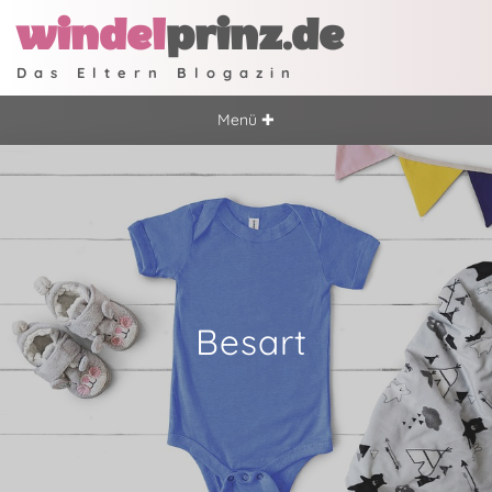
windel
prinz.de
Das Eltern Blogazin
Menü ✚
Besart