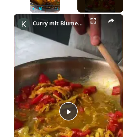
×
Play
Unmute
Fullscreen
Curry mit Blumenkohl?! 🍛✨ #shorts
Play