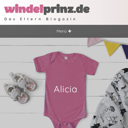
windel
prinz.de
Das Eltern Blogazin
Menü ✚
Alicia