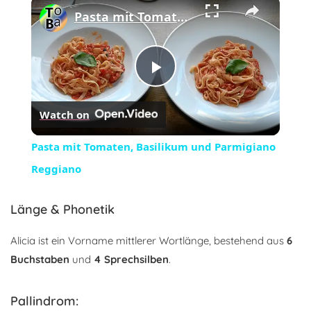
×
Pasta mit Tomaten, Basilikum und Parmigiano Reggiano
Play
Watch on
Video
Pasta mit Tomaten, Basilikum und Parmigiano
Reggiano
Länge & Phonetik
Alicia ist ein Vorname mittlerer Wortlänge, bestehend aus
6
Buchstaben
und
4 Sprechsilben
.
Pallindrom: