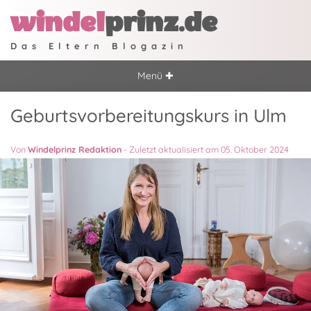
windel
prinz.de
Das Eltern Blogazin
Menü ✚
Geburtsvorbereitungskurs in Ulm
Von
Windelprinz Redaktion
-
Zuletzt aktualisiert am 05. Oktober 2024