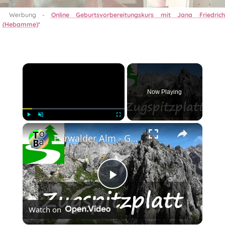
Werbung -
Online Geburtsvorbereitungskurs mit Jana Friedric
(Hebamme)
*
×
Now Playing
×
Play
Unmute
Fullscreen
Ehrwalder Alm - Gatterl - Zugspitzplatt
Play
Watch on
Video