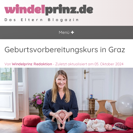
windel
prinz.de
Das Eltern Blogazin
Menü ✚
Geburtsvorbereitungskurs in Graz
Von
Windelprinz Redaktion
-
Zuletzt aktualisiert am 05. Oktober 2024