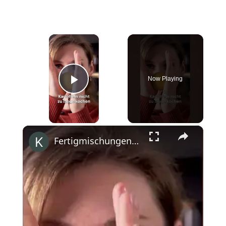
×
Now Playing
Play Video
×
Fertigmischungen adé. Rezept auf kitchenstories.de #siemenshome #shorts