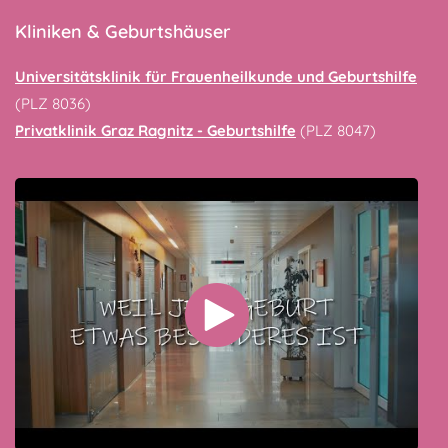
Kliniken & Geburtshäuser
Universitätsklinik für Frauenheilkunde und Geburtshilfe
(PLZ 8036)
Privatklinik Graz Ragnitz - Geburtshilfe
(PLZ 8047)