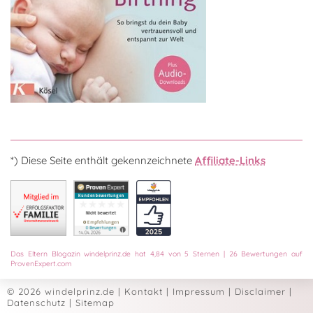
*) Diese Seite enthält gekennzeichnete
Affiliate-Links
Das
Eltern Blogazin
windelprinz.de
hat
4,84
von
5
Sternen
|
26
Bewertungen auf
ProvenExpert.com
© 2026 windelprinz.de
|
Kontakt
|
Impressum
|
Disclaimer
|
Datenschutz
|
Sitemap