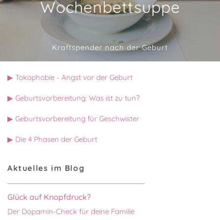
Wochenbettsuppe
Kraftspender nach der Geburt
▶ Tokophobie - Angst vor der Geburt
▶ Geburtsvorbereitung: Was ist zu tun?
▶ Geburtsvorbereitung für Geschwister
▶ Die 4 Phasen der Geburt
Aktuelles im Blog
Glück auf Knopfdruck?
Der Dopamin-Check für deine Familie