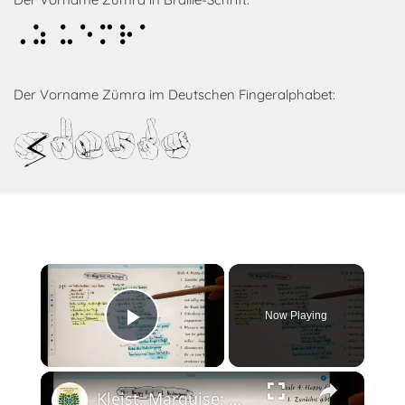
Zuemra
Der Vorname Zümra im Deutschen Fingeralphabet:
Zuemra
×
Now Playing
Play Video
×
Kleist, Marquise: Menschen zwischen Engel und Teufel