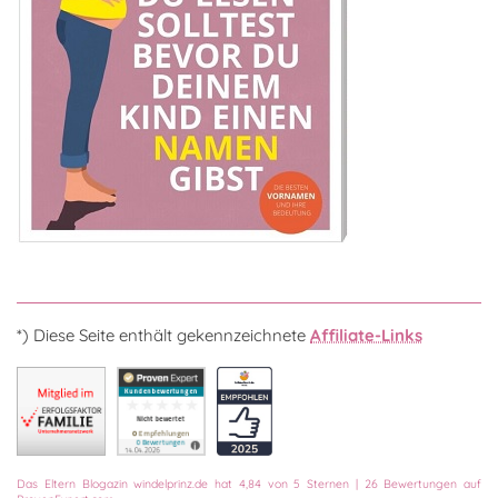
*) Diese Seite enthält gekennzeichnete
Affiliate-Links
Das
Eltern Blogazin
windelprinz.de
hat
4,84
von
5
Sternen
|
26
Bewertungen auf