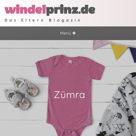
windel
prinz.de
Das Eltern Blogazin
Menü ✚
Zümra