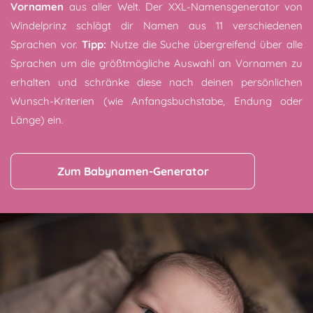
Vornamen
aus aller Welt. Der XXL-Namensgenerator von
Windelprinz schlägt dir Namen aus 11 verschiedenen
Sprachen vor.
Tipp:
Nutze die Suche übergreifend über alle
Sprachen um die größtmögliche Auswahl an Vornamen zu
erhalten und schränke diese nach deinen persönlichen
Wunsch-Kriterien (wie Anfangsbuchstabe, Endung oder
Länge) ein.
Zum Babynamen-Generator