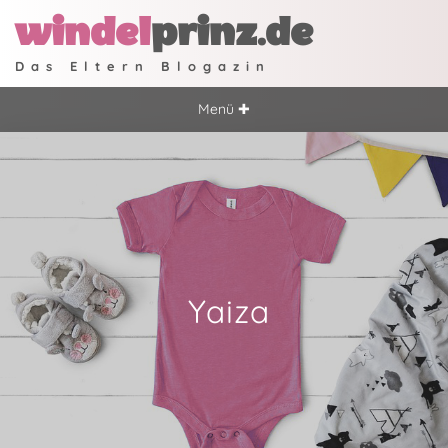
windel
prinz.de
Das Eltern Blogazin
Menü ✚
Yaiza