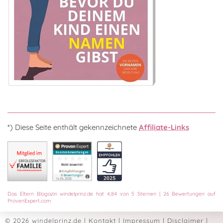
*) Diese Seite enthält gekennzeichnete
Affiliate-Links
Das
Eltern Blogazin
windelprinz.de
hat
4,84
von
5
Sternen
|
26
Bewertungen auf
ProvenExpert.com
© 2026 windelprinz.de
|
Kontakt
|
Impressum
|
Disclaimer
|