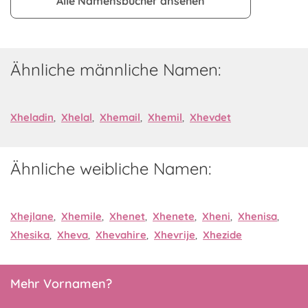
Alle Namensbücher ansehen
Ähnliche männliche Namen:
Xheladin
,
Xhelal
,
Xhemail
,
Xhemil
,
Xhevdet
Ähnliche weibliche Namen:
Xhejlane
,
Xhemile
,
Xhenet
,
Xhenete
,
Xheni
,
Xhenisa
,
Xhesika
,
Xheva
,
Xhevahire
,
Xhevrije
,
Xhezide
Mehr Vornamen?