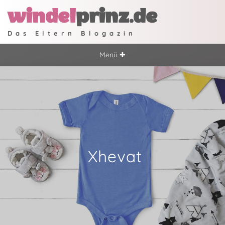
windel
prinz.de
Das Eltern Blogazin
Menü ✚
Xhevat