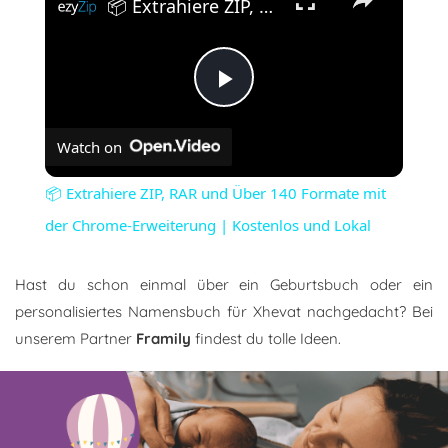
📦 Extrahiere ZIP, RAR und Über 140 Formate mit der Chrome-Erweiterung | Kostenlos und Lokal
Play
Watch on
Video
📦 Extrahiere ZIP, RAR und Über 140 Formate mit
der Chrome-Erweiterung | Kostenlos und Lokal
Hast du schon einmal über ein Geburtsbuch oder ein
personalisiertes Namensbuch für Xhevat nachgedacht? Bei
unserem Partner
Framily
findest du tolle Ideen.