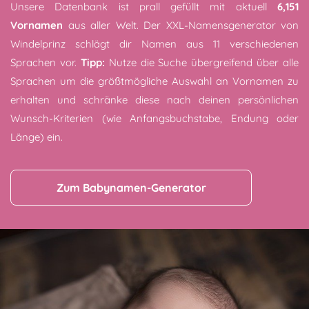
Unsere Datenbank ist prall gefüllt mit aktuell
6,151
Vornamen
aus aller Welt. Der XXL-Namensgenerator von
Windelprinz schlägt dir Namen aus 11 verschiedenen
Sprachen vor.
Tipp:
Nutze die Suche übergreifend über alle
Sprachen um die größtmögliche Auswahl an Vornamen zu
erhalten und schränke diese nach deinen persönlichen
Wunsch-Kriterien (wie Anfangsbuchstabe, Endung oder
Länge) ein.
Zum Babynamen-Generator