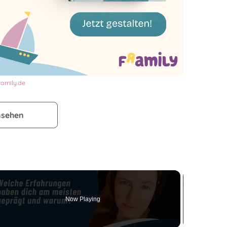
ramily.de
nsehen
Now Playing
o