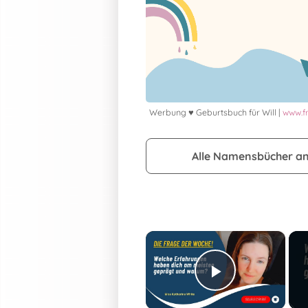
Werbung ♥ Geburtsbuch für Will |
www.f
Alle Namensbücher a
×
Play Vide