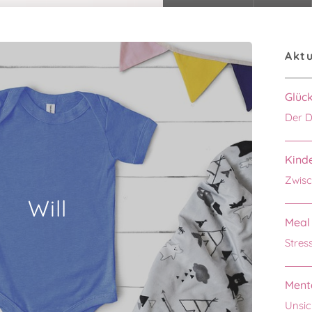
Aktu
Glüc
Der D
Kinde
Zwisc
Will
Meal 
Stres
Menta
Unsic