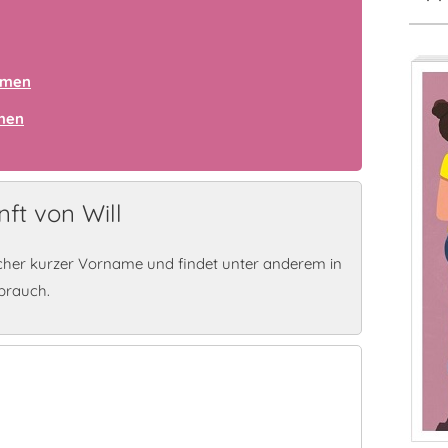
amen
amen
ft von Will
icher kurzer Vorname und findet unter anderem in
brauch.