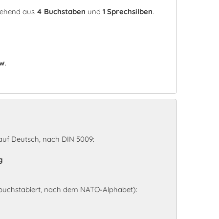
stehend aus
4 Buchstaben
und
1 Sprechsilben
.
iw
.
auf Deutsch, nach DIN 5009:
g
 buchstabiert, nach dem NATO-Alphabet):