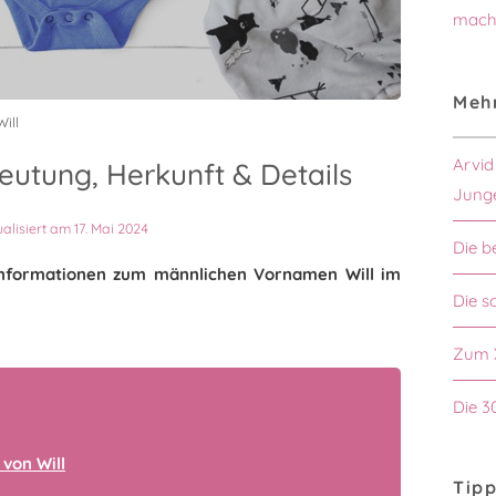
mach
Mehr
ill
Arvid
eutung, Herkunft & Details
Jung
ualisiert am 17. Mai 2024
Die b
n Informationen zum männlichen Vornamen Will im
Die s
Zum 
Die 3
von Will
Tipp