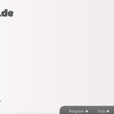
.de
n
Ratgeber
Tools