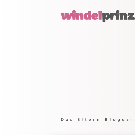
windel
prinz
Das Eltern Blogazi