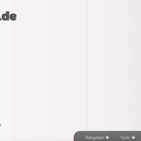
.de
n
Ratgeber
Tools