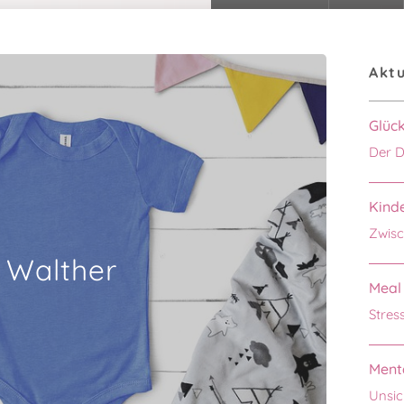
Aktu
Glüc
Der D
Kinde
Zwisc
Walther
Meal 
Stres
Menta
Unsic