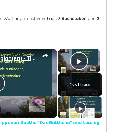
rer Wortlänge, bestehend aus
7 Buchstaben
und
2
×
×
Zur Frage der Religion(en) - Tipps von Goethe "Das Göttliche" und Lessing (Ringparabel-Mittelteil)
Play Video
Now Playing
Play
Video
 Tipps von Goethe "Das Göttliche" und Lessing