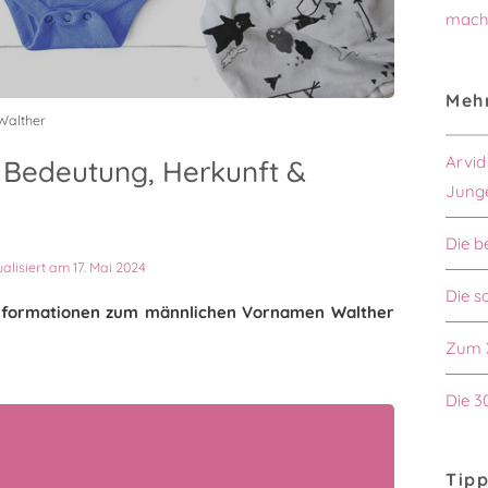
mach
Mehr
Walther
Arvid
 Bedeutung, Herkunft &
Jung
Die b
ualisiert am 17. Mai 2024
Die s
n Informationen zum männlichen Vornamen Walther
Zum 
Die 3
Tipp