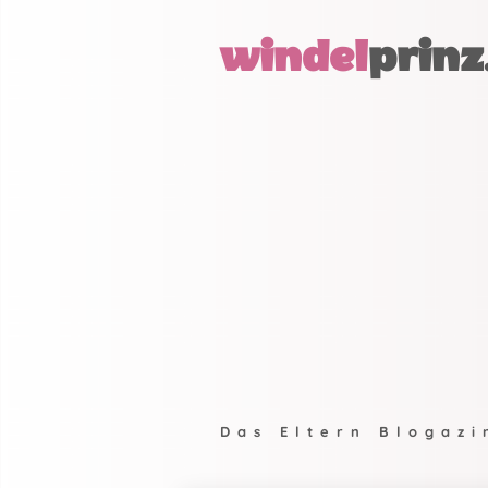
windel
prinz
Das Eltern Blogazi