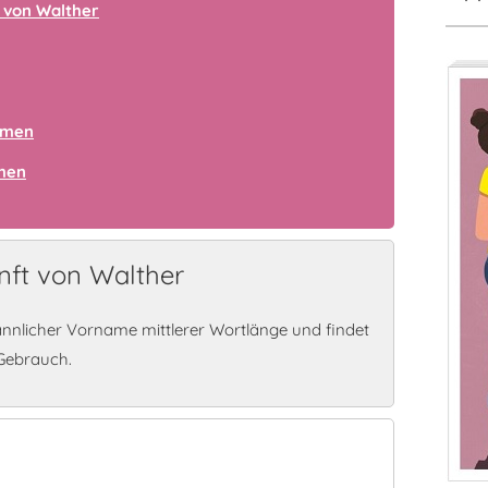
 von Walther
amen
amen
ft von Walther
nnlicher Vorname mittlerer Wortlänge und findet
Gebrauch.