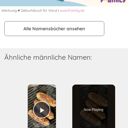
Werbung ♥ Geburtsbuch für Varol |
www.framily.de
Alle Namensbücher ansehen
Ähnliche männliche Namen:
×
Now Playing
Play Video