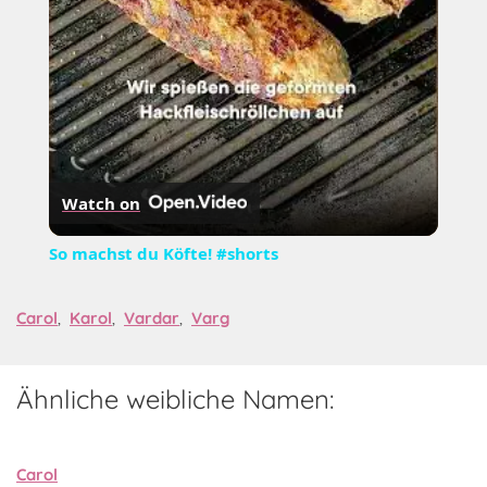
Watch on
So machst du Köfte! #shorts
Carol
,
Karol
,
Vardar
,
Varg
Ähnliche weibliche Namen:
Carol