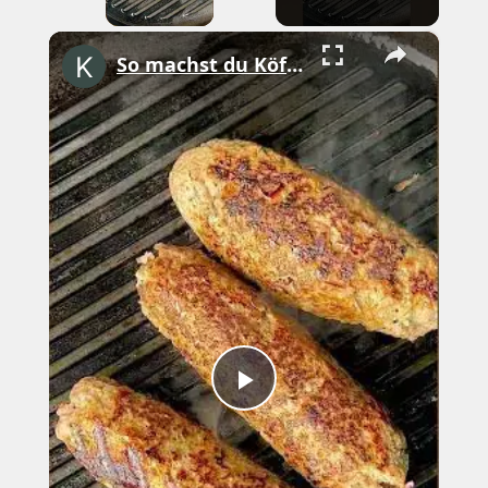
×
So machst du Köfte! #shorts
Play
Video