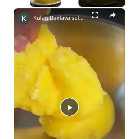
×
Kulag Baklava selbst machen #shorts
Play
Video