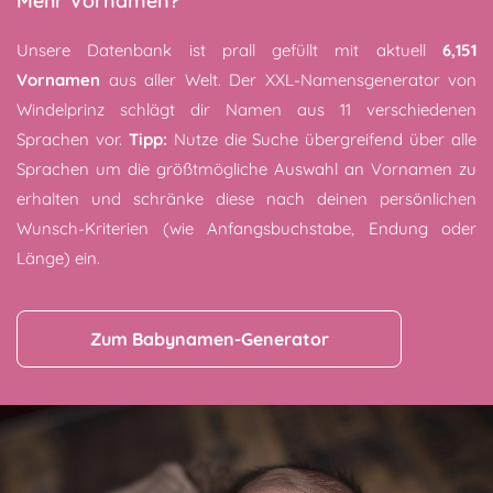
Mehr Vornamen?
Unsere Datenbank ist prall gefüllt mit aktuell
6,151
Vornamen
aus aller Welt. Der XXL-Namensgenerator von
Windelprinz schlägt dir Namen aus 11 verschiedenen
Sprachen vor.
Tipp:
Nutze die Suche übergreifend über alle
Sprachen um die größtmögliche Auswahl an Vornamen zu
erhalten und schränke diese nach deinen persönlichen
Wunsch-Kriterien (wie Anfangsbuchstabe, Endung oder
Länge) ein.
Zum Babynamen-Generator