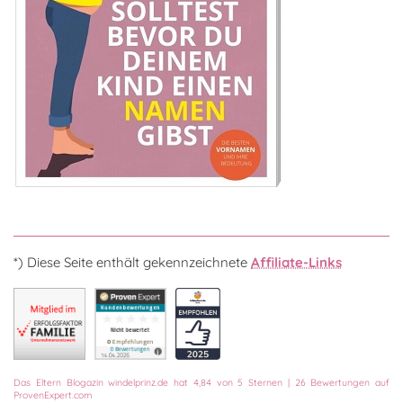
*) Diese Seite enthält gekennzeichnete
Affiliate-Links
Das
Eltern Blogazin
windelprinz.de
hat
4,84
von
5
Sternen
|
26
Bewertungen auf
ProvenExpert.com