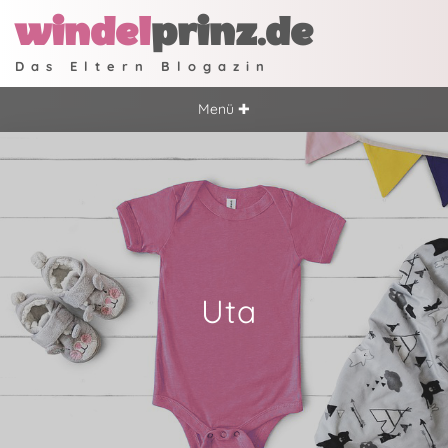
windel
prinz.de
Das Eltern Blogazin
Menü ✚
Uta