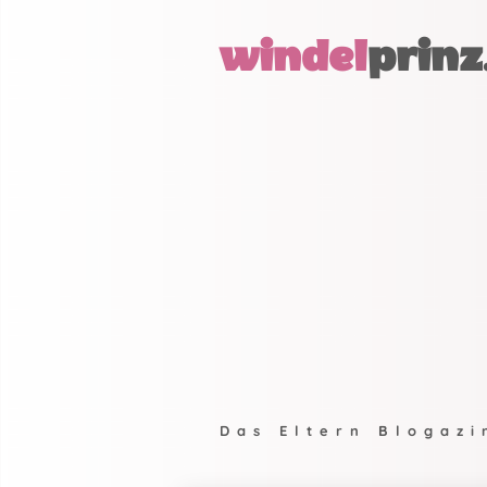
windel
prinz
Das Eltern Blogazi