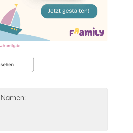
.framily.de
nsehen
e Namen: