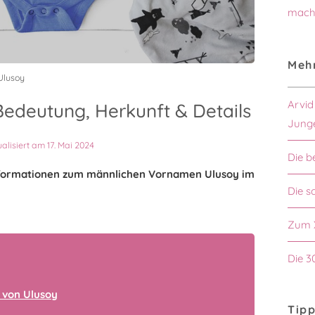
mach
Mehr
Ulusoy
Arvid
edeutung, Herkunft & Details
Jung
ualisiert am 17. Mai 2024
Die b
 Informationen zum männlichen Vornamen Ulusoy im
Die s
Zum 
Die 3
 von Ulusoy
Tipp