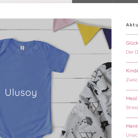
Aktu
Glüc
Der D
Kinde
Zwisc
Ulusoy
Meal 
Stres
Menta
Unsic