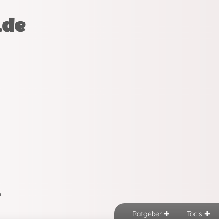
.de
n
Ratgeber
Tools