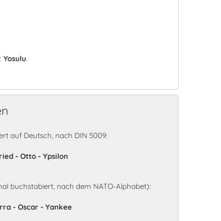
:
Yosulu
.
en
rt auf Deutsch, nach DIN 5009:
ried - Otto - Ypsilon
nal buchstabiert, nach dem NATO-Alphabet):
rra - Oscar - Yankee