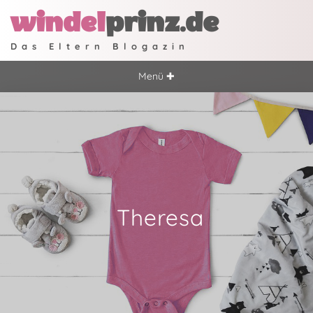
windel
prinz.de
Das Eltern Blogazin
Menü ✚
Theresa