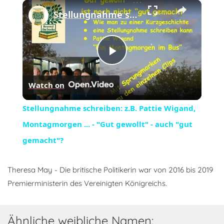
×
Stellungnahme schreiben: z.B. Pattie Wigand, Montagmorgen ... - "Gut gewollt" - auch "gut gemacht"?
Play
Watch on
Video
Stellungnahme schreiben: z.B. Pattie Wigand,
Montagmorgen ... - "Gut gewollt" - auch "gut
gemacht"?
Theresa May - Die britische Politikerin war von 2016 bis 2019
Premierministerin des Vereinigten Königreichs.
Ähnliche weibliche Namen: