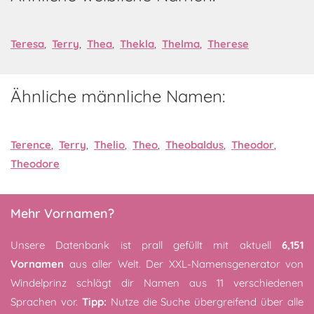
Teresa
,
Terry
,
Thea
,
Thekla
,
Thelma
,
Therese
Ähnliche männliche Namen:
Terence
,
Terry
,
Thelio
,
Theo
,
Theobaldus
,
Theodor
,
Theodore
Mehr Vornamen?
Unsere Datenbank ist prall gefüllt mit aktuell
6,151
Vornamen
aus aller Welt. Der XXL-Namensgenerator von
Windelprinz schlägt dir Namen aus 11 verschiedenen
Sprachen vor.
Tipp:
Nutze die Suche übergreifend über alle