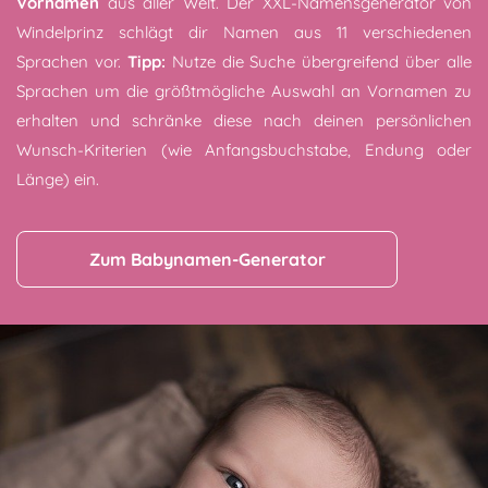
Vornamen
aus aller Welt. Der XXL-Namensgenerator von
Windelprinz schlägt dir Namen aus 11 verschiedenen
Sprachen vor.
Tipp:
Nutze die Suche übergreifend über alle
Sprachen um die größtmögliche Auswahl an Vornamen zu
erhalten und schränke diese nach deinen persönlichen
Wunsch-Kriterien (wie Anfangsbuchstabe, Endung oder
Länge) ein.
Zum Babynamen-Generator