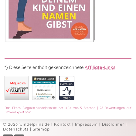
*) Diese Seite enthält gekennzeichnete
Affiliate-Links
Das
Eltern Blogazin
windelprinz.de
hat
4,84
von
5
Sternen
|
26
Bewertungen auf
ProvenExpert.com
© 2026 windelprinz.de
|
Kontakt
|
Impressum
|
Disclaimer
|
Datenschutz
|
Sitemap