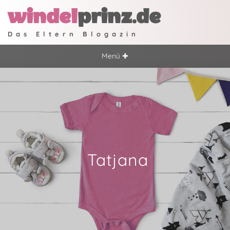
windel
prinz.de
Das Eltern Blogazin
Menü ✚
Tatjana