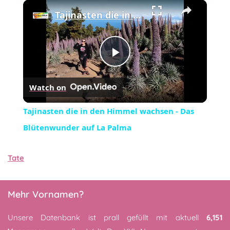
×
Tajinasten die in den Himmel wachsen - Das Blütenwunder auf La Palma
Play
Watch on
Video
Tajinasten die in den Himmel wachsen - Das
Blütenwunder auf La Palma
Tate
Mehr Vornamen?
Unsere Datenbank ist prall gefüllt mit aktuell
6,151