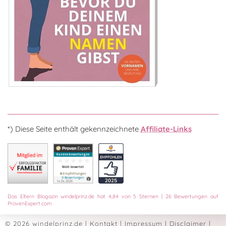
*) Diese Seite enthält gekennzeichnete
Affiliate-Links
Das
Eltern Blogazin
windelprinz.de
hat
4,84
von
5
Sternen
|
26
Bewertungen auf
ProvenExpert.com
© 2026 windelprinz.de
|
Kontakt
|
Impressum
|
Disclaimer
|