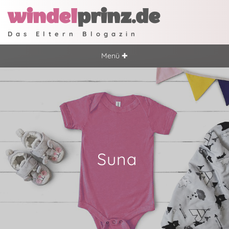
windel
prinz.de
Das Eltern Blogazin
Menü ✚
Suna