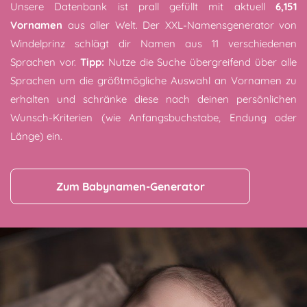
Unsere Datenbank ist prall gefüllt mit aktuell
6,151
Vornamen
aus aller Welt. Der XXL-Namensgenerator von
Windelprinz schlägt dir Namen aus 11 verschiedenen
Sprachen vor.
Tipp:
Nutze die Suche übergreifend über alle
Sprachen um die größtmögliche Auswahl an Vornamen zu
erhalten und schränke diese nach deinen persönlichen
Wunsch-Kriterien (wie Anfangsbuchstabe, Endung oder
Länge) ein.
Zum Babynamen-Generator