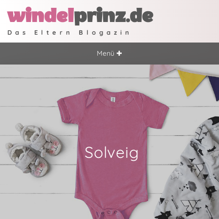
windel
prinz.de
Das Eltern Blogazin
Menü ✚
Solveig