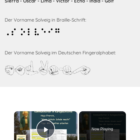
Sierra - Oscar - Lima - Victor - Echo - India - Golf
Der Vorname Solveig in Braille-Schrift:
Solveig
Der Vorname Solveig im Deutschen Fingeralphabet:
Solveig
×
Now Playing
Play Video